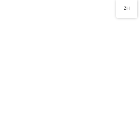
2178 2244
ZH
生物科技探索之旅
2024 年 11 月 2 日