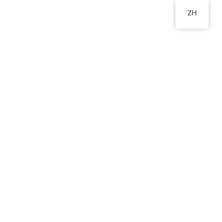
ZH
閣F座地下
2178 2244
物
新生入學申請
相關連結
聯絡我們