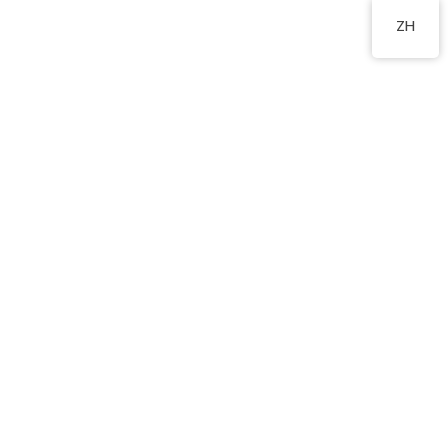
2178 2244
ZH
國慶日