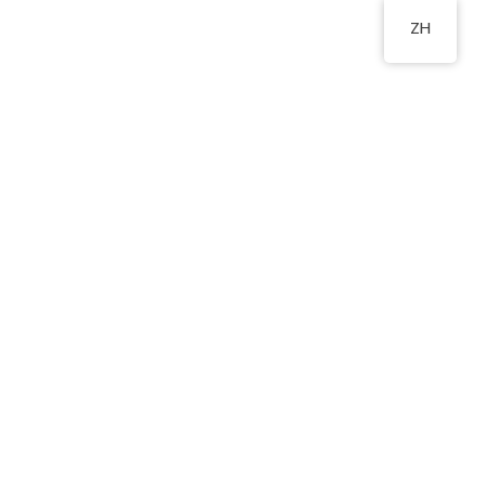
ZH
閣F座地下
2178 2244
物
新生入學申請
相關連結
聯絡我們